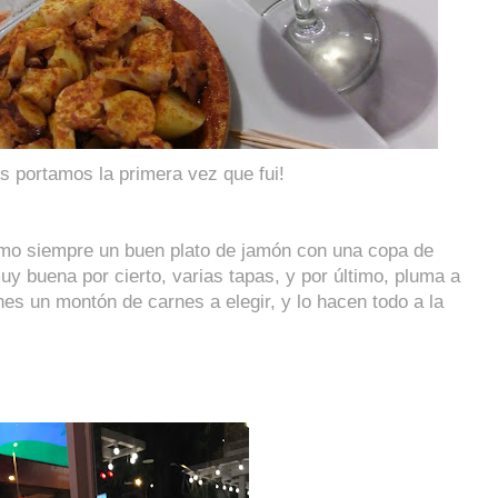
s portamos la primera vez que fui!
mo siempre un buen plato de jamón con una copa de
y buena por cierto, varias tapas, y por último, pluma a
enes un montón de carnes a elegir, y lo hacen todo a la