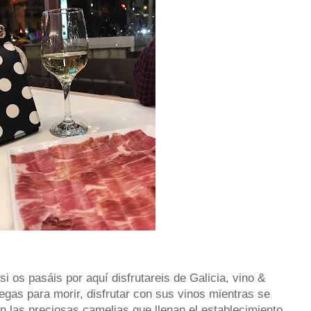
si os pasáis por aquí disfrutareis de Galicia, vino &
egas para morir, disfrutar con sus vinos mientras se
on las preciosas camelias que llenan el establecimiento.