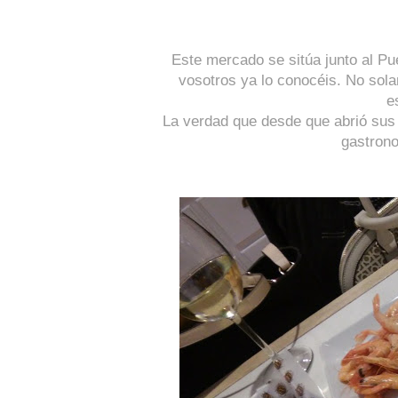
Este mercado se sitúa junto al P
vosotros ya lo conocéis. No sola
e
La verdad que desde que abrió sus p
gastrono